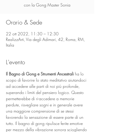
con la Gong Master Sonia
Orario & Sede
22 ott 2022, 11:30 – 12:30
RealizzArti, Via degli Adimari, 42, Roma, RM,
Italia
L'evento
Il Bagno di Gong e Strumenti Ancestrali
 ha lo 
scopo di favorire lo stato meditativo aiutandoci 
ad accedere alle parti di noi più profonde, 
superando i limiti del pensiero logico. Questo 
permetterebbe di ri-accedere a memorie 
perdute, risvegliare sogni e in generale avere 
una maggiore comprensione di se stessi 
favorendo la sensazione di essere parte di un 
tutto. Il bagno di gong ripulisce ferite emotive 
per mezzo della vibrazione sonora sciogliendo 