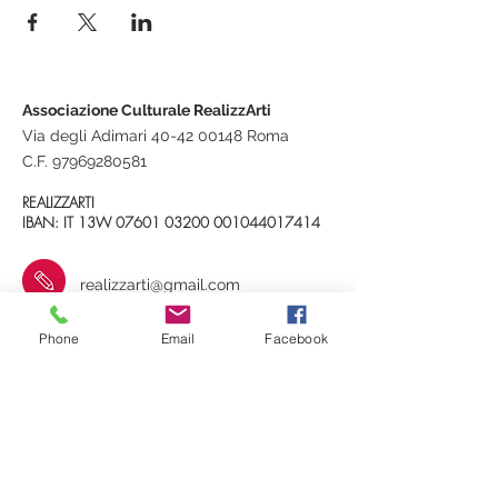
Associazione Culturale RealizzArti
Via degli Adimari 40-42 00148 Roma
C.F.
97969280581
REALIZZARTI
IBAN: IT 13W
07601 03200
001044017414
realizzarti@gmail.com
+39 348 3534093
Phone
Email
Facebook
RealizzArti