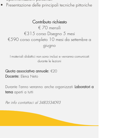
Presentazione delle principali tecniche pittoriche
Contributo richiesto
€ 70 mensili
€315 corso Disegno 5 mesi
€590 corso completo 10 mesi da settembre a
giugno
I materiali didattici non sono inclusi e verranno comunicati
durante le lezioni
Quota associativa annuale:
€20
Docente:
Elena Neto
Durante l'anno verranno anche organizzati
Laboratori a
tema
aperti a tutti
Per info contattaci al
3483534093