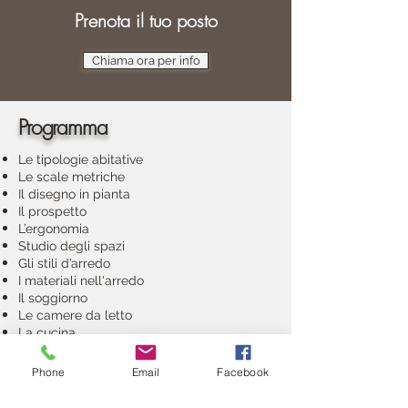
Prenota il tuo posto
Chiama ora per info
Programma
Le tipologie abitative
Le scale metriche
Il disegno in pianta
Il prospetto
L’ergonomia
Studio degli spazi
Gli stili d’arredo
I materiali nell'arredo
Il soggiorno
Le camere da letto
La cucina
Gli ambienti commerciali
Arredi di serie e su misura
Phone
Email
Facebook
La luce
La ristrutturazione