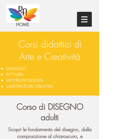
HOME
Corsi didattici di
Arte e Creatività
DISEGNO
PITTURA
INTERIOR DESIGN
LABORATORI CREATIVI
Corso di DISEGNO
adulti
Scopri le fondamenta del disegno, dalla
composizione al chiaroscuro, e