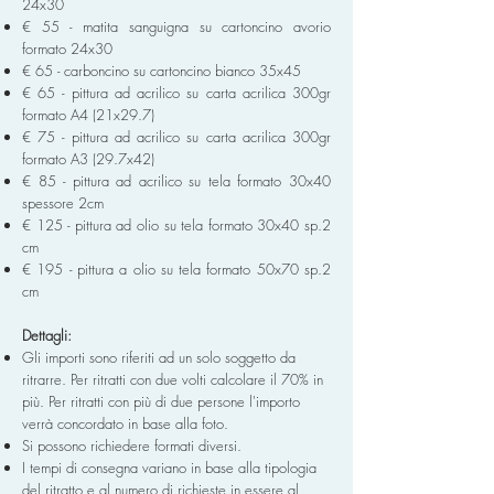
24x30
€ 55 - matita sanguigna su cartoncino avorio
formato 24x30
€ 65 - carboncino su cartoncino bianco 35x45
€ 65 - pittura ad acrilico su carta acrilica 300gr
formato A4 (21x29.7)
€ 75 - pittura ad acrilico su carta acrilica 300gr
formato A3 (29.7x42)
€ 85 - pittura ad acrilico su tela formato 30x40
spessore 2cm
€ 125 - pittura ad olio su tela formato 30x40 sp.2
cm
€ 195 - pittura a olio su tela formato 50x70 sp.2
cm
Dettagli:
Gli importi sono riferiti ad un solo soggetto da
ritrarre. Per ritratti con due volti calcolare il 70% in
più. Per ritratti con più di due persone l'importo
verrà concordato in base alla foto.
Si possono richiedere formati diversi.
I tempi di consegna variano in base alla tipologia
del ritratto e al numero di richieste in essere al