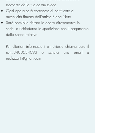
momento della tua commissione.
Ogni opera sarà corredata di certificato di
autenticità firmato dall'artista Elena Neto
Sarà possibile ritirare le opere direttamente in
sede, o richiederne la spedizione con il pagamento
delle spese relative.
Per ulteriori informazioni o richieste chiama pure il
num.3483534093 o scrivici una email a
realizzarti@gmail.com