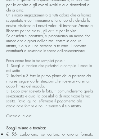
per le attività e gli eventi svolti e alle donazioni di
chi ci ama.
Un sincero ringraziamento a tutti coloro che ci hanno
condividendo la
supportato e continueranno a farlo,
nostra missione e i nostri valori di immenso Amore e
Rispetto per se stessi, gli altri e per la vita.
Se desideri supportarci, ti proponiamo un modo che
unisce arte e gioia dell'anima: commissiona un
ritratto, tuo o di una persona a te cara. Il ricavato
contribuirà a sostenere le spese dell'associazione.
Ecco come fare in tre semplici passi:
1. Scegli la tecnica che preferisci e compila il modulo
qui sotto
2. Inviaci n.3 foto in primo piano della persona da
ritrarre
seguendo le istruzioni che riceverai via email
,
dopo l'invio del modulo.
3. Dopo aver ricevuto le foto, ti comunicheremo quella
selezionata e avrai la possibilità di modificare la tua
scelta. Potrai quindi effettuare il pagamento alle
coordinate fornite e noi inizieremo il tuo ritratto.
Grazie di cuore!
Scegli misura e tecnica:
€ 55- carboncino su cartoncino avorio formato