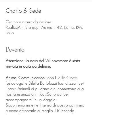
Orario & Sede
Giorno e orario da definire
RealizzArti, Via degli Adimari, 42, Roma, RM,
Italia
L'evento
Attenzione: la data del 26 novembre è stata
rinviata in data da definire.
Animal Communication
- con Lucilla Croce
(psicologa) e Diletta Bartolozzi (canalizzatrice)
I nostri Animali ci guidano e ci connettono alla
nostra essenza animica. Sono qui per
accompagnarci in un viaggio.
Scopriremo insieme il senso di questo cammino
e come affrontarlo al meglio. Utilizzando
l'Animal Communication (connessione telepatica
con gli Animali), Diletta sarà in grado di
canalizzare i messaggi che i nostri amici sono