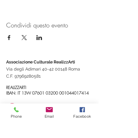
Condividi questo evento
Associazione Culturale RealizzArti
Via degli Adimari 40-42 00148 Roma
C.F.
97969280581
REALIZZARTI
IBAN: IT 13W
07601 03200
001044017414
realizzarti@gmail.com
Phone
Email
Facebook
+39 348 3534093