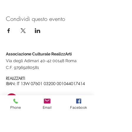
Condividi questo evento
Associazione Culturale RealizzArti
Via degli Adimari 40-42 00148 Roma
C.F.
97969280581
REALIZZARTI
IBAN: IT 13W
07601 03200
001044017414
realizzarti@gmail.com
Phone
Email
Facebook
+39 348 3534093
RealizzArti