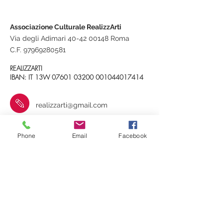
Associazione Culturale RealizzArti
Via degli Adimari 40-42 00148 Roma
C.F.
97969280581
REALIZZARTI
IBAN: IT 13W
07601 03200
001044017414
realizzarti@gmail.com
+39 348 3534093
Phone
Email
Facebook
RealizzArti
Contatti e indicazioni stradali