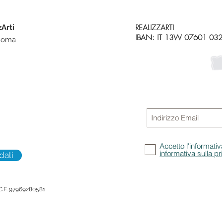
zArti
REALIZZARTI
IBAN: IT 13W 07601 03
 Roma
Iscriviti alla
Non perdere gli aggi
promozioni
Accetto l'informativ
informativa sulla p
dali
 C.F. 97969280581