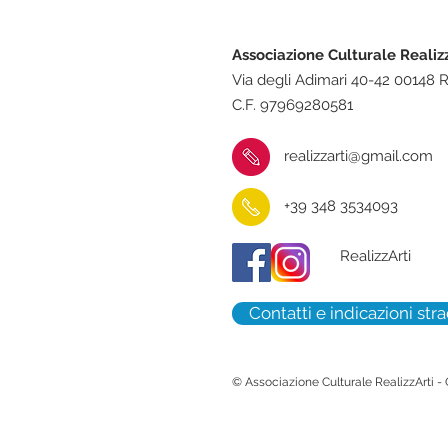
Associazione Culturale Realiz
Via degli Adimari 40-42 00148
C.F. 97969280581
realizzarti@gmail.com
+39 348 3534093
RealizzArti
Contatti e indicazioni stra
© Associazione Culturale RealizzArti -