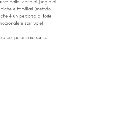
nto dalle Teorie di Jung e di 
ipiche e Familiari (metodo 
he è un percorso di forte 
ozionale e spirituale).  
le per poter stare senza 