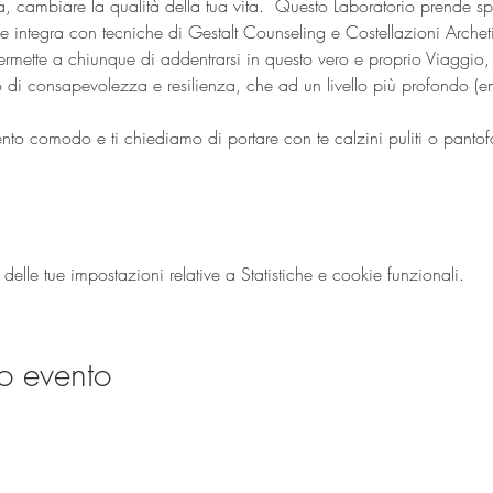
a, cambiare la qualità della tua vita.  Questo Laboratorio prende spu
e integra con tecniche di Gestalt Counseling e Costellazioni Archet
ette a chiunque di addentrarsi in questo vero e proprio Viaggio, c
lo di consapevolezza e resilienza, che ad un livello più profondo (em
to comodo e ti chiediamo di portare con te calzini puliti o pantofo
lle tue impostazioni relative a Statistiche e cookie funzionali.
o evento