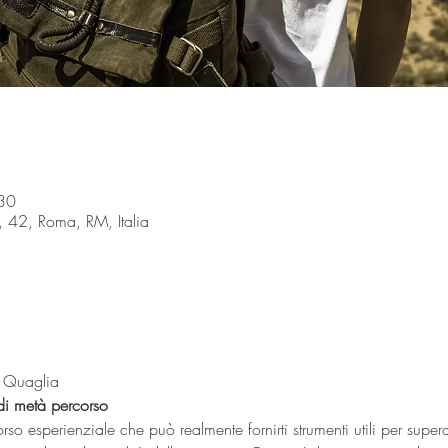
30
i, 42, Roma, RM, Italia
 Quaglia
di metà percorso
orso esperienziale che può realmente fornirti strumenti utili per super