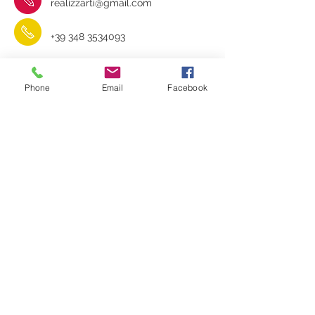
realizzarti@gmail.com
+39 348 3534093
RealizzArti
Phone
Email
Facebook
Contatti e indicazioni stradali
Iscriviti alla
mailing list!
Non perdere gli aggiornamenti
su eventi e promozioni