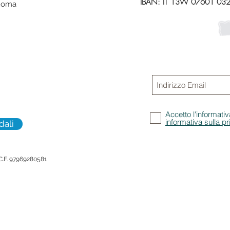
IBAN: IT 13W 07601 03
 Roma
Iscriviti alla
Non perdere gli aggi
promozioni
Accetto l'informativ
informativa sulla p
dali
 C.F. 97969280581