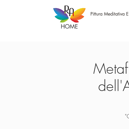
Pittura Meditativa 
HOME
Metafi
dell'
"