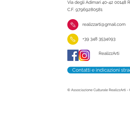
Via degli Adimari 40-42 00148
C.F. 97969280581
realizzarti@gmail.com
+39 348 3534093
RealizzArti
Contatti e indicazioni stra
© Associazione Culturale RealizzArti -