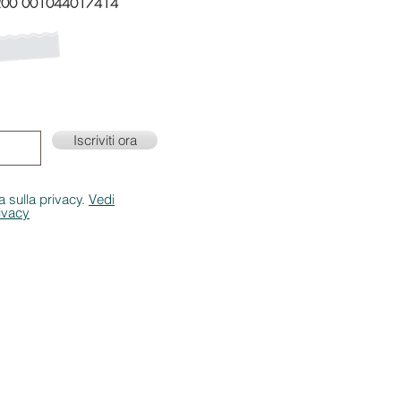
200 001044017414
 mailing list!
ornamenti su eventi e
Iscriviti ora
a sulla privacy.
Vedi
rivacy