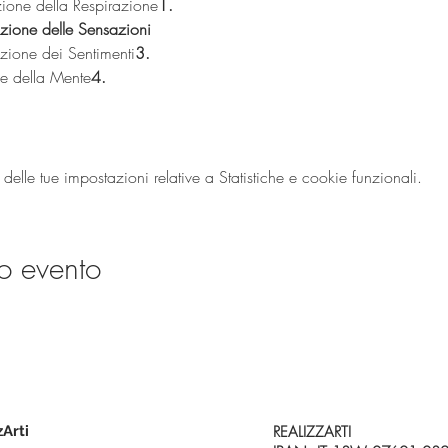
one della Respirazione
1. 
zione delle Sensazioni
zione dei Sentimenti
3.
e della Mente
4. 
lle tue impostazioni relative a Statistiche e cookie funzionali.
o evento
zArti
REALIZZARTI