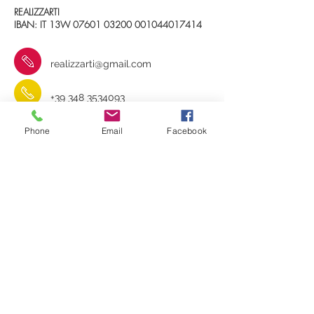
REALIZZARTI
IBAN: IT 13W
07601 03200
001044017414
realizzarti@gmail.com
+39 348 3534093
Phone
Email
Facebook
RealizzArti
Contatti e indicazioni stradali
Iscriviti alla
mailing list!