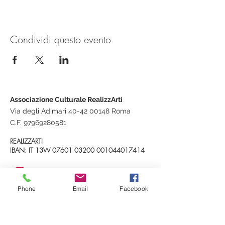
Condividi questo evento
Associazione Culturale RealizzArti
Via degli Adimari 40-42 00148 Roma
C.F.
97969280581
REALIZZARTI
IBAN: IT 13W
07601 03200
001044017414
realizzarti@gmail.com
Phone
Email
Facebook
+39 348 3534093