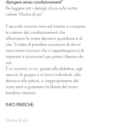
dipingere senza
condizionamenti"
Per leggere tutti i dettagli clicca sulla scritta 
celeste "Mostra di più"
Il secondo incontro mira ad iniziare a «rompere 
le catene» dei condizionamenti che 
influenzano le nostre decisioni quotidiane e di 
vita. Si tratta di prendere coscienza di alcuni 
meccanismi inconsci che ci appartengono e di 
imparare a riconoscerli per poterci liberare da 
essi.
È un incontro in cui, grazie alla didattica, agli 
esercizi di gruppo e ai lavori individuali, alla 
danza e alla pittura, ci riapproprieremo dei 
nostri sensi e gusteremo la libertà del nostro 
bambino interiore.
INFO PRATICHE:
Mostra di più