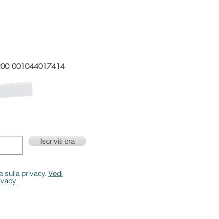
200 001044017414
 mailing list!
ornamenti su eventi e
Iscriviti ora
a sulla privacy.
Vedi
rivacy