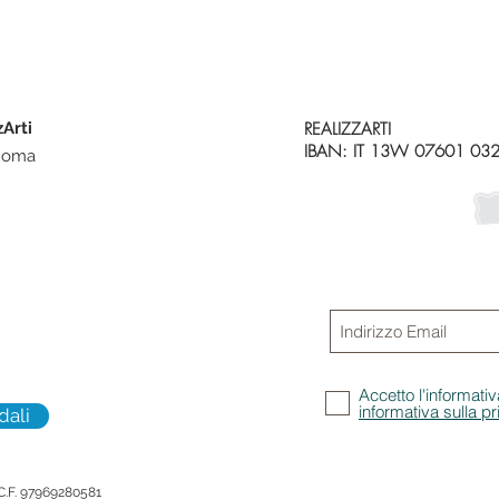
zArti
REALIZZARTI
IBAN: IT 13W 07601 03
 Roma
Iscriviti alla
Non perdere gli aggi
promozioni
Accetto l'informativ
informativa sulla p
dali
 C.F. 97969280581