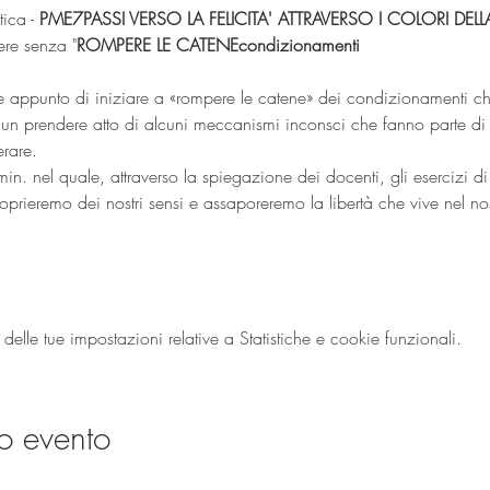
ica - 
P
M
E
7
PASSI VERSO LA FELICITA' ATTRAVERSO I COLORI DEL
gere senza 
"
ROMPERE LE CATENE
condizionamenti
ge appunto di iniziare a «rompere le catene» dei condizionamenti che
’ un prendere atto di alcuni meccanismi inconsci che fanno parte di 
erare.
in. nel quale, attraverso la spiegazione dei docenti, gli esercizi di 
roprieremo dei nostri sensi e assaporeremo la libertà che vive nel no
lle tue impostazioni relative a Statistiche e cookie funzionali.
o evento