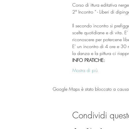
Corso di 
ittura 
editativa 
nerget
2° Incontro "
 - Liberi di dipin
Il secondo incontro si prefig
scelte quotidiane e di vita. E
riconoscere per potercene lib
E’ un incontro di 4 ore e 30 m
la danza e la pittura ci riapp
INFO PRATICHE:
Mostra di più
Google Maps è stato bloccato a causa de
Condividi quest