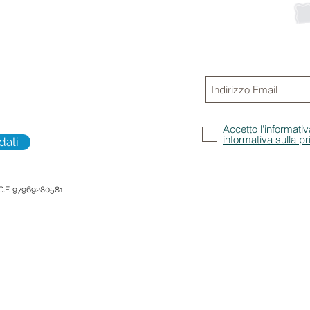
Iscriviti alla
Non perdere gli aggi
promozioni
Accetto l'informativ
informativa sulla p
dali
 C.F. 97969280581