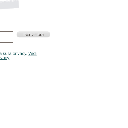
 mailing list!
ornamenti su eventi e
Iscriviti ora
a sulla privacy.
Vedi
rivacy