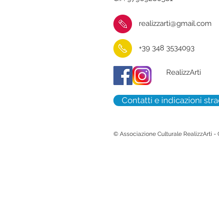
realizzarti@gmail.com
+39 348 3534093
RealizzArti
Contatti e indicazioni stra
© Associazione Culturale RealizzArti -