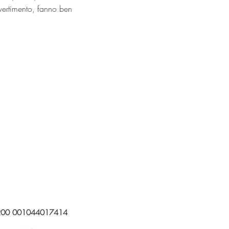
ivertimento, fanno ben 
200 001044017414