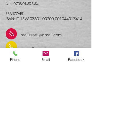
C.F.
97969280581
REALIZZARTI
IBAN: IT 13W
07601 03200
001044017414
realizzarti@gmail.com
+39 348 3534093
Phone
Email
Facebook
RealizzArti
Contatti e indicazioni stradali
Iscriviti alla